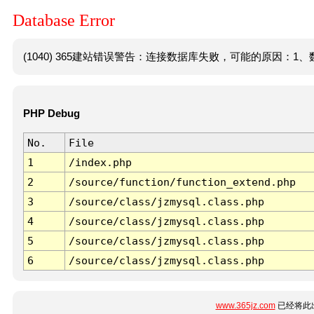
Database Error
(1040) 365建站错误警告：连接数据库失败，可能的原因：1、数
PHP Debug
No.
File
1
/index.php
2
/source/function/function_extend.php
3
/source/class/jzmysql.class.php
4
/source/class/jzmysql.class.php
5
/source/class/jzmysql.class.php
6
/source/class/jzmysql.class.php
www.365jz.com
已经将此