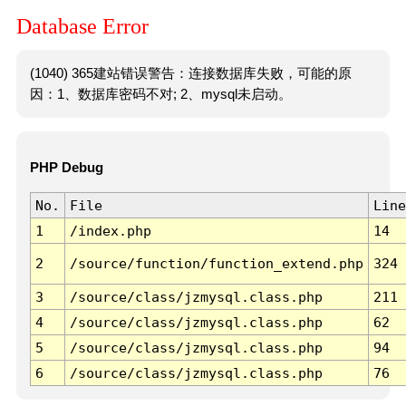
Database Error
(1040) 365建站错误警告：连接数据库失败，可能的原
因：1、数据库密码不对; 2、mysql未启动。
PHP Debug
No.
File
Line
1
/index.php
14
2
/source/function/function_extend.php
324
3
/source/class/jzmysql.class.php
211
4
/source/class/jzmysql.class.php
62
5
/source/class/jzmysql.class.php
94
6
/source/class/jzmysql.class.php
76