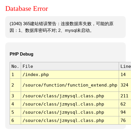
Database Error
(1040) 365建站错误警告：连接数据库失败，可能的原
因：1、数据库密码不对; 2、mysql未启动。
PHP Debug
No.
File
Line
1
/index.php
14
2
/source/function/function_extend.php
324
3
/source/class/jzmysql.class.php
211
4
/source/class/jzmysql.class.php
62
5
/source/class/jzmysql.class.php
94
6
/source/class/jzmysql.class.php
76