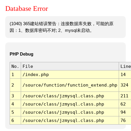
Database Error
(1040) 365建站错误警告：连接数据库失败，可能的原
因：1、数据库密码不对; 2、mysql未启动。
PHP Debug
No.
File
Line
1
/index.php
14
2
/source/function/function_extend.php
324
3
/source/class/jzmysql.class.php
211
4
/source/class/jzmysql.class.php
62
5
/source/class/jzmysql.class.php
94
6
/source/class/jzmysql.class.php
76