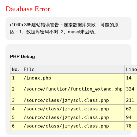
Database Error
(1040) 365建站错误警告：连接数据库失败，可能的原
因：1、数据库密码不对; 2、mysql未启动。
PHP Debug
No.
File
Line
1
/index.php
14
2
/source/function/function_extend.php
324
3
/source/class/jzmysql.class.php
211
4
/source/class/jzmysql.class.php
62
5
/source/class/jzmysql.class.php
94
6
/source/class/jzmysql.class.php
76