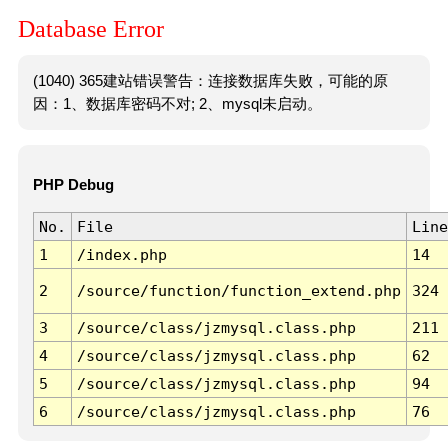
Database Error
(1040) 365建站错误警告：连接数据库失败，可能的原
因：1、数据库密码不对; 2、mysql未启动。
PHP Debug
No.
File
Line
1
/index.php
14
2
/source/function/function_extend.php
324
3
/source/class/jzmysql.class.php
211
4
/source/class/jzmysql.class.php
62
5
/source/class/jzmysql.class.php
94
6
/source/class/jzmysql.class.php
76