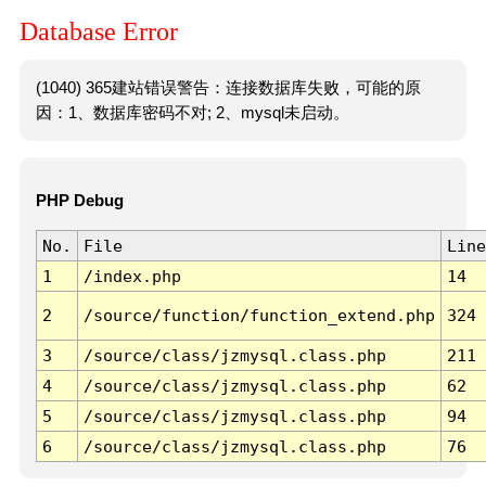
Database Error
(1040) 365建站错误警告：连接数据库失败，可能的原
因：1、数据库密码不对; 2、mysql未启动。
PHP Debug
No.
File
Line
1
/index.php
14
2
/source/function/function_extend.php
324
3
/source/class/jzmysql.class.php
211
4
/source/class/jzmysql.class.php
62
5
/source/class/jzmysql.class.php
94
6
/source/class/jzmysql.class.php
76