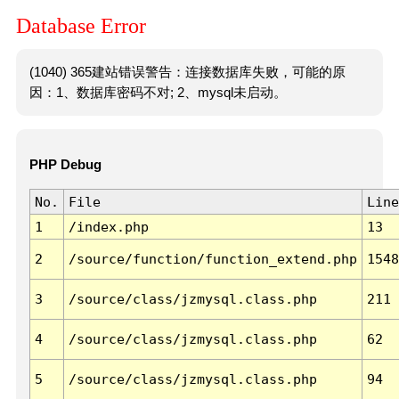
Database Error
(1040) 365建站错误警告：连接数据库失败，可能的原
因：1、数据库密码不对; 2、mysql未启动。
PHP Debug
No.
File
Line
1
/index.php
13
2
/source/function/function_extend.php
1548
3
/source/class/jzmysql.class.php
211
4
/source/class/jzmysql.class.php
62
5
/source/class/jzmysql.class.php
94