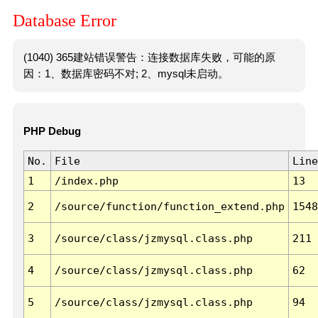
Database Error
(1040) 365建站错误警告：连接数据库失败，可能的原
因：1、数据库密码不对; 2、mysql未启动。
PHP Debug
No.
File
Line
1
/index.php
13
2
/source/function/function_extend.php
1548
3
/source/class/jzmysql.class.php
211
4
/source/class/jzmysql.class.php
62
5
/source/class/jzmysql.class.php
94