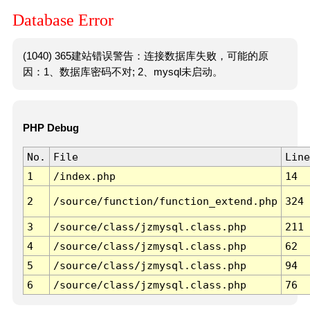
Database Error
(1040) 365建站错误警告：连接数据库失败，可能的原
因：1、数据库密码不对; 2、mysql未启动。
PHP Debug
No.
File
Line
1
/index.php
14
2
/source/function/function_extend.php
324
3
/source/class/jzmysql.class.php
211
4
/source/class/jzmysql.class.php
62
5
/source/class/jzmysql.class.php
94
6
/source/class/jzmysql.class.php
76