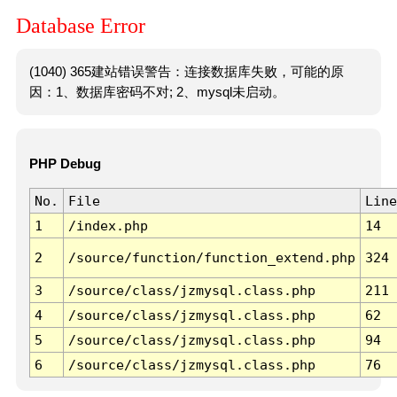
Database Error
(1040) 365建站错误警告：连接数据库失败，可能的原
因：1、数据库密码不对; 2、mysql未启动。
PHP Debug
No.
File
Line
1
/index.php
14
2
/source/function/function_extend.php
324
3
/source/class/jzmysql.class.php
211
4
/source/class/jzmysql.class.php
62
5
/source/class/jzmysql.class.php
94
6
/source/class/jzmysql.class.php
76