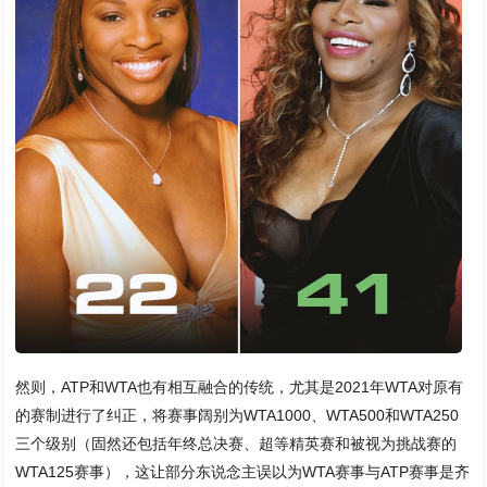
然则，ATP和WTA也有相互融合的传统，尤其是2021年WTA对原有
的赛制进行了纠正，将赛事阔别为WTA1000、WTA500和WTA250
三个级别（固然还包括年终总决赛、超等精英赛和被视为挑战赛的
WTA125赛事），这让部分东说念主误以为WTA赛事与ATP赛事是齐