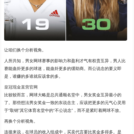
让咱们换个分析视角。
人所共知，男女网球赛事的影响力和盈利才气有权贵互异，男人比
赛能蛊卦更多的球迷，能蛊卦更多的缓助商。而公说念的要义即
是，谁赚的多谁就应该拿的多。
皇冠现金直营官网
比较较而言，网球大略是总共通顺名堂中，男女奖金互异最小的
了。那些想法男女奖金一致的东说念主，应该把更多的元气心灵用
于“取销”其它体育名堂中的“不公说念”，而不是紧盯着网球不放。
再换个分析视角。
连接来说，在球员的收入组成中，买卖代言要比奖金多得多。是