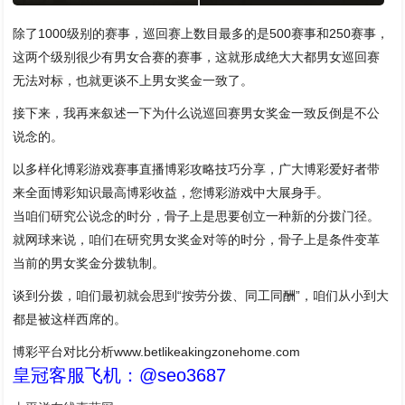
除了1000级别的赛事，巡回赛上数目最多的是500赛事和250赛事，
这两个级别很少有男女合赛的赛事，这就形成绝大大都男女巡回赛
无法对标，也就更谈不上男女奖金一致了。
接下来，我再来叙述一下为什么说巡回赛男女奖金一致反倒是不公
说念的。
以多样化博彩游戏赛事直播博彩攻略技巧分享，广大博彩爱好者带
来全面博彩知识最高博彩收益，您博彩游戏中大展身手。
当咱们研究公说念的时分，骨子上是思要创立一种新的分拨门径。
就网球来说，咱们在研究男女奖金对等的时分，骨子上是条件变革
当前的男女奖金分拨轨制。
谈到分拨，咱们最初就会思到“按劳分拨、同工同酬”，咱们从小到大
都是被这样西席的。
博彩平台对比分析www.betlikeakingzonehome.com
皇冠客服飞机：@seo3687