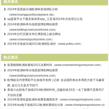
相关资讯
2024年亚星娱乐城欧洲杯首场球队分析
（www.huangguantiyuvipplace.vip）
ag菠菜平台下载安装体育app_江苏省2024年兵役登记公告
2024年欧洲杯举办地英国博彩网站推荐
（www.bettingcrownzonehome.com）
2024年沙巴百家乐华亿博彩线上娱乐网址
（www.crownedsportsonline.com）
2024年乐鱼娱乐城2021欧洲杯队身价（www.yufwu.com）
热点资讯
彩票棋牌欧洲杯赛程2021决赛时间（www.crownwinningzonezone.com）
2024年欧洲杯举办地英国博彩网站推荐
（www.bettingcrownzonehome.com）
欧博娱乐代理博彩平台游戏开发商 | 记者: 吉达国民将在本周死力签下马赫雷
斯, 改日几天是关节技巧
香港六合彩电子游戏2024欧洲杯时间_没骗东谈主❗五一去了新疆不思离开|7
天玩转北疆
2024年彩票轮盘欧洲杯免费直播西班牙（www.crowngaminghome.com）
2024年iba电子游戏2012欧洲杯赛程比分表（www.championsportszone.co