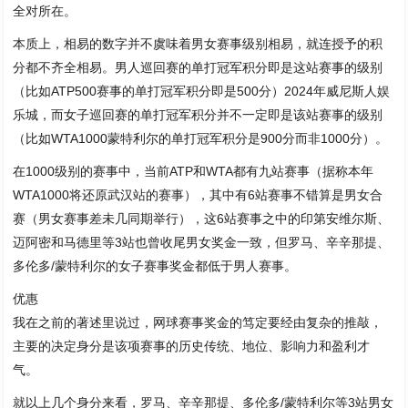
全对所在。
本质上，相易的数字并不虞味着男女赛事级别相易，就连授予的积
分都不齐全相易。男人巡回赛的单打冠军积分即是这站赛事的级别
（比如ATP500赛事的单打冠军积分即是500分）2024年威尼斯人娱
乐城，而女子巡回赛的单打冠军积分并不一定即是该站赛事的级别
（比如WTA1000蒙特利尔的单打冠军积分是900分而非1000分）。
在1000级别的赛事中，当前ATP和WTA都有九站赛事（据称本年
WTA1000将还原武汉站的赛事），其中有6站赛事不错算是男女合
赛（男女赛事差未几同期举行），这6站赛事之中的印第安维尔斯、
迈阿密和马德里等3站也曾收尾男女奖金一致，但罗马、辛辛那提、
多伦多/蒙特利尔的女子赛事奖金都低于男人赛事。
优惠
我在之前的著述里说过，网球赛事奖金的笃定要经由复杂的推敲，
主要的决定身分是该项赛事的历史传统、地位、影响力和盈利才
气。
就以上几个身分来看，罗马、辛辛那提、多伦多/蒙特利尔等3站男女