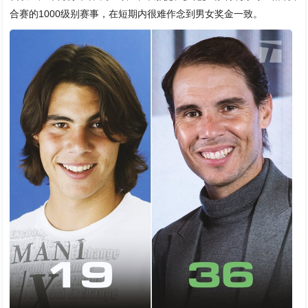
合赛的1000级别赛事，在短期内很难作念到男女奖金一致。