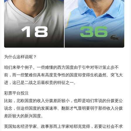
为什么这样说呢？
咱们来举个例子。一些难懂的西方国度由于引申对等计策止步不
前，而一些繁难但具有高度竞争性的国度却变得生机盎然、突飞大
进，这已是二战之后最权贵的特征之一。
彩票平台投注
比如，北欧国度的收入分拨差距较小，也即是咱们常说的分拨更公
说念，但这些国度的发展速率、翻新才气显明要弱于那些收入分拨
差距较大的新兴国度。
英国知名经济学家、政事形而上学家哈耶克觉得，若要让社会不求