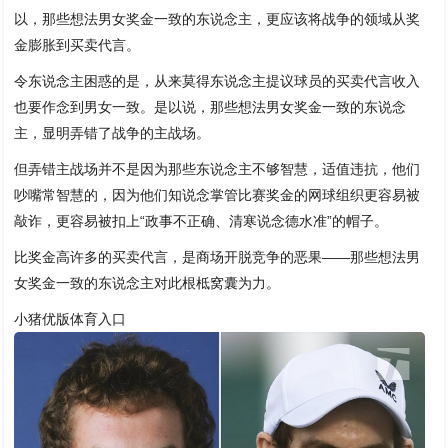
以，那些想法男女奖金一致的东说念主，更应该将战争的领域从奖
金膨胀到买卖代言。
令东说念主困惑的是，从来莫得东说念主提议球员的买卖代言收入
也要作念到男女一致。是以说，那些想法男女奖金一致的东说念
主，显明弄错了战争的主战场。
但弄错主战场并不是因为那些东说念主不够智慧，适值违抗，他们
吵嘴常智慧的，因为他们知说念掌管比赛奖金的网球组织更容易被
敲诈，更容易被扣上“政事不正确、清寒说念德水准”的帽子。
比奖金高许多的买卖代言，是商场开脱竞争的恶果——那些想法男
女奖金一致的东说念主对此根柢窝囊为力。
小猪优版体育入口