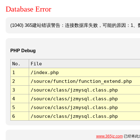
Database Error
(1040) 365建站错误警告：连接数据库失败，可能的原因：1、数
PHP Debug
No.
File
1
/index.php
2
/source/function/function_extend.php
3
/source/class/jzmysql.class.php
4
/source/class/jzmysql.class.php
5
/source/class/jzmysql.class.php
6
/source/class/jzmysql.class.php
www.365jz.com
已经将此