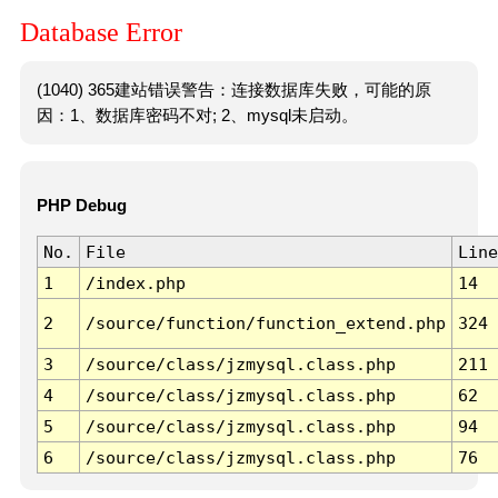
Database Error
(1040) 365建站错误警告：连接数据库失败，可能的原
因：1、数据库密码不对; 2、mysql未启动。
PHP Debug
No.
File
Line
1
/index.php
14
2
/source/function/function_extend.php
324
3
/source/class/jzmysql.class.php
211
4
/source/class/jzmysql.class.php
62
5
/source/class/jzmysql.class.php
94
6
/source/class/jzmysql.class.php
76