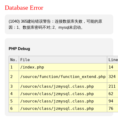
Database Error
(1040) 365建站错误警告：连接数据库失败，可能的原
因：1、数据库密码不对; 2、mysql未启动。
PHP Debug
No.
File
Line
1
/index.php
14
2
/source/function/function_extend.php
324
3
/source/class/jzmysql.class.php
211
4
/source/class/jzmysql.class.php
62
5
/source/class/jzmysql.class.php
94
6
/source/class/jzmysql.class.php
76