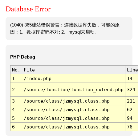
Database Error
(1040) 365建站错误警告：连接数据库失败，可能的原
因：1、数据库密码不对; 2、mysql未启动。
PHP Debug
No.
File
Line
1
/index.php
14
2
/source/function/function_extend.php
324
3
/source/class/jzmysql.class.php
211
4
/source/class/jzmysql.class.php
62
5
/source/class/jzmysql.class.php
94
6
/source/class/jzmysql.class.php
76