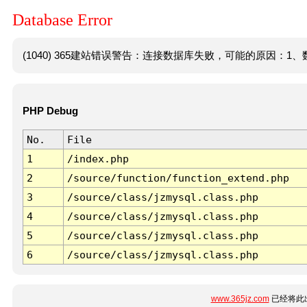
Database Error
(1040) 365建站错误警告：连接数据库失败，可能的原因：1、数
PHP Debug
No.
File
1
/index.php
2
/source/function/function_extend.php
3
/source/class/jzmysql.class.php
4
/source/class/jzmysql.class.php
5
/source/class/jzmysql.class.php
6
/source/class/jzmysql.class.php
www.365jz.com
已经将此