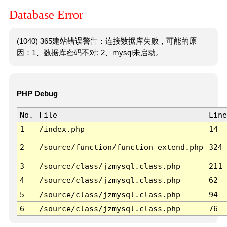
Database Error
(1040) 365建站错误警告：连接数据库失败，可能的原
因：1、数据库密码不对; 2、mysql未启动。
PHP Debug
No.
File
Line
1
/index.php
14
2
/source/function/function_extend.php
324
3
/source/class/jzmysql.class.php
211
4
/source/class/jzmysql.class.php
62
5
/source/class/jzmysql.class.php
94
6
/source/class/jzmysql.class.php
76