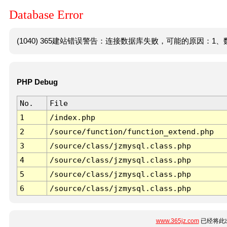
Database Error
(1040) 365建站错误警告：连接数据库失败，可能的原因：1、数
PHP Debug
No.
File
1
/index.php
2
/source/function/function_extend.php
3
/source/class/jzmysql.class.php
4
/source/class/jzmysql.class.php
5
/source/class/jzmysql.class.php
6
/source/class/jzmysql.class.php
www.365jz.com
已经将此